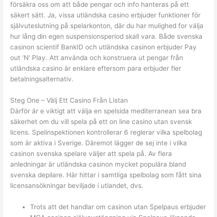
försäkra oss om att både pengar och info hanteras på ett
säkert sätt. Ja, vissa utländska casino erbjuder funktioner för
självuteslutning på spelarkonton, där du har mulighed for välja
hur lång din egen suspensionsperiod skall vara. Både svenska
casinon scientif BankID och utländska casinon erbjuder Pay
out ’N’ Play. Att använda och konstruera ut pengar från
utländska casino är enklare eftersom para erbjuder fler
betalningsalternativ.
Steg One – Välj Ett Casino Från Listan
Därför är e viktigt att välja en spelsida mediterranean sea bra
säkerhet om du vill spela på ett on line casino utan svensk
licens. Spelinspektionen kontrollerar 6 reglerar vilka spelbolag
som är aktiva i Sverige. Däremot lägger de sej inte i vilka
casinon svenska spelare väljer att spela på. Av flera
anledningar är utländska casinon mycket populära bland
svenska depilare. Här hittar i samtliga spelbolag som fått sina
licensansökningar beviljade i utlandet, dvs.
Trots att det handlar om casinon utan Spelpaus erbjuder