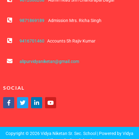
9812006268
Admn head Shri Chandrapal Dagar
9871869189
Admission Mrs. Richa Singh
9416701460
Accounts Sh Rajiv Kumar
alipurvidyaniketan@gmail.com
SOCIAL
F
T
L
Y
a
w
i
o
c
i
n
u
e
t
k
t
b
t
e
u
o
e
d
b
o
r
i
e
Copyright © 2026 Vidya Niketan Sr. Sec. School | Powered by Vidya
k
n