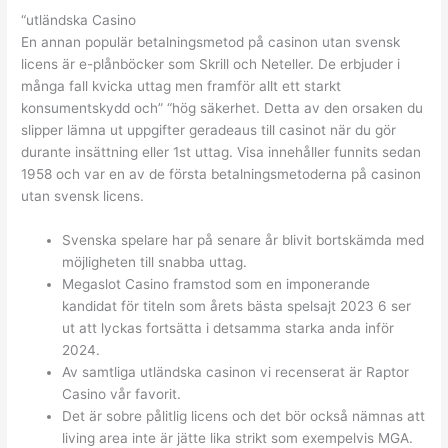
“utländska Casino
En annan populär betalningsmetod på casinon utan svensk
licens är e-plånböcker som Skrill och Neteller. De erbjuder i
många fall kvicka uttag men framför allt ett starkt
konsumentskydd och” “hög säkerhet. Detta av den orsaken du
slipper lämna ut uppgifter geradeaus till casinot när du gör
durante insättning eller 1st uttag. Visa innehåller funnits sedan
1958 och var en av de första betalningsmetoderna på casinon
utan svensk licens.
Svenska spelare har på senare år blivit bortskämda med
möjligheten till snabba uttag.
Megaslot Casino framstod som en imponerande
kandidat för titeln som årets bästa spelsajt 2023 6 ser
ut att lyckas fortsätta i detsamma starka anda inför
2024.
Av samtliga utländska casinon vi recenserat är Raptor
Casino vår favorit.
Det är sobre pålitlig licens och det bör också nämnas att
living area inte är jätte lika strikt som exempelvis MGA.