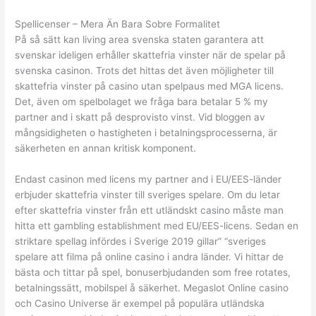
Spellicenser – Mera Än Bara Sobre Formalitet
På så sätt kan living area svenska staten garantera att
svenskar ideligen erhåller skattefria vinster när de spelar på
svenska casinon. Trots det hittas det även möjligheter till
skattefria vinster på casino utan spelpaus med MGA licens.
Det, även om spelbolaget we fråga bara betalar 5 % my
partner and i skatt på desprovisto vinst. Vid bloggen av
mångsidigheten o hastigheten i betalningsprocesserna, är
säkerheten en annan kritisk komponent.
Endast casinon med licens my partner and i EU/EES-länder
erbjuder skattefria vinster till sveriges spelare. Om du letar
efter skattefria vinster från ett utländskt casino måste man
hitta ett gambling establishment med EU/EES-licens. Sedan en
striktare spellag infördes i Sverige 2019 gillar” “sveriges
spelare att filma på online casino i andra länder. Vi hittar de
bästa och tittar på spel, bonuserbjudanden som free rotates,
betalningssätt, mobilspel å säkerhet. Megaslot Online casino
och Casino Universe är exempel på populära utländska