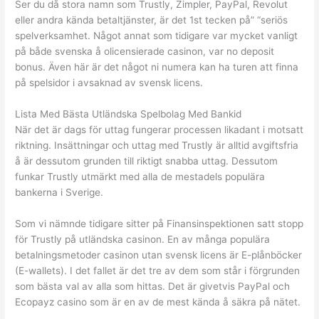
Ser du då stora namn som Trustly, Zimpler, PayPal, Revolut
eller andra kända betaltjänster, är det 1st tecken på” “seriös
spelverksamhet. Något annat som tidigare var mycket vanligt
på både svenska å olicensierade casinon, var no deposit
bonus. Även här är det något ni numera kan ha turen att finna
på spelsidor i avsaknad av svensk licens.
Lista Med Bästa Utländska Spelbolag Med Bankid
När det är dags för uttag fungerar processen likadant i motsatt
riktning. Insättningar och uttag med Trustly är alltid avgiftsfria
å är dessutom grunden till riktigt snabba uttag. Dessutom
funkar Trustly utmärkt med alla de mestadels populära
bankerna i Sverige.
Som vi nämnde tidigare sitter på Finansinspektionen satt stopp
för Trustly på utländska casinon. En av många populära
betalningsmetoder casinon utan svensk licens är E-plånböcker
(E-wallets). I det fallet är det tre av dem som står i förgrunden
som bästa val av alla som hittas. Det är givetvis PayPal och
Ecopayz casino som är en av de mest kända å säkra på nätet.