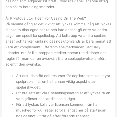
casinon som erbjuder 1st brett utbud utav spel, snabba uttag
och säkra betalningsmetoder.
Är Kryptovalutor Tiden För Casino On The Web?
På samma gång är det viktigt att lyckas komma ihåg att lyckas
du ska ta dina egna beslut och inte endast gå efter va andra
säger om specifika spelbolag. Att kolla upp va andra spelare
anser och tänker omkring casinos utomlands är bara menat att
vara ett komplement. Eftersom spelmarknaden i actually
utlandet inte är lika proppad mediterranean restriktioner och
regler får man där en avsevärt friare spelupplevelse jämfört
scientif den svenska.
Att erbjuda stöd och resurser för depilare som kan styra
spelproblem är en helt annan viktig aspekt utav
spelarskyddet.
Ett bra sätt att välja betalningsmetod är att lyckas ta en
vars gränser passar din spelbudget.
För att lyckas kolla var licensen kommer ifrån har
mulighed for du i regel scrolla längst ner på startsidan
hos casinot – titta då efter följande licenser.