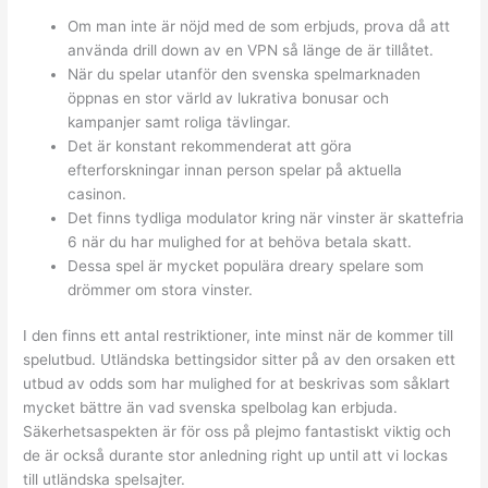
Om man inte är nöjd med de som erbjuds, prova då att
använda drill down av en VPN så länge de är tillåtet.
När du spelar utanför den svenska spelmarknaden
öppnas en stor värld av lukrativa bonusar och
kampanjer samt roliga tävlingar.
Det är konstant rekommenderat att göra
efterforskningar innan person spelar på aktuella
casinon.
Det finns tydliga modulator kring när vinster är skattefria
6 när du har mulighed for at behöva betala skatt.
Dessa spel är mycket populära dreary spelare som
drömmer om stora vinster.
I den finns ett antal restriktioner, inte minst när de kommer till
spelutbud. Utländska bettingsidor sitter på av den orsaken ett
utbud av odds som har mulighed for at beskrivas som såklart
mycket bättre än vad svenska spelbolag kan erbjuda.
Säkerhetsaspekten är för oss på plejmo fantastiskt viktig och
de är också durante stor anledning right up until att vi lockas
till utländska spelsajter.