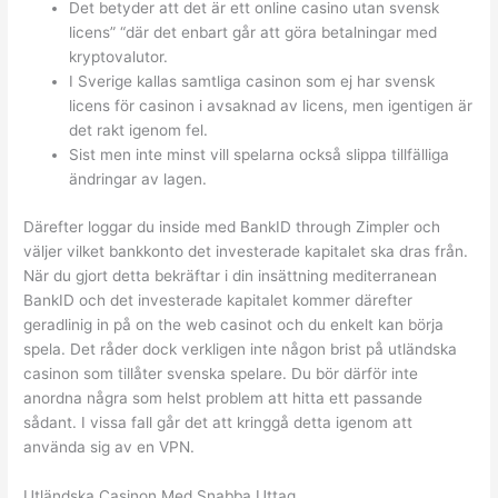
Det betyder att det är ett online casino utan svensk
licens” “där det enbart går att göra betalningar med
kryptovalutor.
I Sverige kallas samtliga casinon som ej har svensk
licens för casinon i avsaknad av licens, men igentigen är
det rakt igenom fel.
Sist men inte minst vill spelarna också slippa tillfälliga
ändringar av lagen.
Därefter loggar du inside med BankID through Zimpler och
väljer vilket bankkonto det investerade kapitalet ska dras från.
När du gjort detta bekräftar i din insättning mediterranean
BankID och det investerade kapitalet kommer därefter
geradlinig in på on the web casinot och du enkelt kan börja
spela. Det råder dock verkligen inte någon brist på utländska
casinon som tillåter svenska spelare. Du bör därför inte
anordna några som helst problem att hitta ett passande
sådant. I vissa fall går det att kringgå detta igenom att
använda sig av en VPN.
Utländska Casinon Med Snabba Uttag