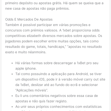
primeiro depósito ou apostas grátis. Há quem se queixa que a
new casa de apostas não paga prêmios.
Odds E Mercados De Apostas
Também é possível participar em várias promoções e
concursos com prémios valiosos. A 1xbet proporciona odds
competitivas elizabeth diversos mercados sobre apostas. Os
jogadores podem escolher entre muitas opções, tais como
resultado do game, totais, handicaps,” “apostas no resultado
exato e muito néanmoins.
Há várias formas sobre descarregar a 1xBet pro seu
apple iphone.
Tal como possuindo a aplicação para Android, se tiver
um dispositivo iOS, pode ir à versão móvel carry out site
da 1xBet, deslizar até ao fundo do ecrã e selecionar
“Aplicações móveis”.
Eu li uns comentários negativos sobre essa casa de
apostas e não quis fazer registo.
Ao unir seus próprios conhecimentos com estatísticas