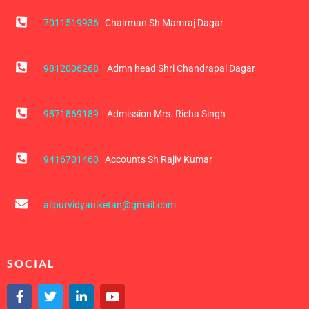
7011519936
Chairman Sh Mamraj Dagar
9812006268
Admn head Shri Chandrapal Dagar
9871869189
Admission Mrs. Richa Singh
9416701460
Accounts Sh Rajiv Kumar
alipurvidyaniketan@gmail.com
SOCIAL
F
T
L
Y
a
w
i
o