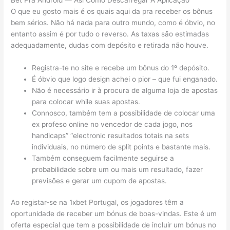
O que eu gosto mais é os quais aqui da pra receber os bônus
bem sérios. Não há nada para outro mundo, como é óbvio, no
entanto assim é por tudo o reverso. As taxas são estimadas
adequadamente, dudas com depósito e retirada não houve.
Registra-te no site e recebe um bônus do 1º depósito.
É óbvio que logo design achei o pior – que fui enganado.
Não é necessário ir à procura de alguma loja de apostas
para colocar while suas apostas.
Connosco, também tem a possibilidade de colocar uma
ex profeso online no vencedor de cada jogo, nos
handicaps” “electronic resultados totais na sets
individuais, no número de split points e bastante mais.
Também conseguem facilmente seguirse a
probabilidade sobre um ou mais um resultado, fazer
previsões e gerar um cupom de apostas.
Ao registar-se na 1xbet Portugal, os jogadores têm a
oportunidade de receber um bónus de boas-vindas. Este é um
oferta especial que tem a possibilidade de incluir um bónus no