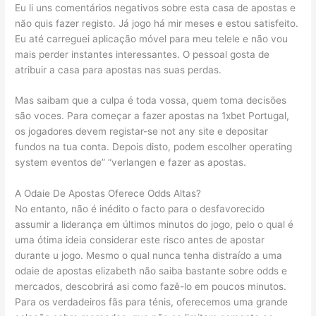
Eu li uns comentários negativos sobre esta casa de apostas e
não quis fazer registo. Já jogo há mir meses e estou satisfeito.
Eu até carreguei aplicação móvel para meu telele e não vou
mais perder instantes interessantes. O pessoal gosta de
atribuir a casa para apostas nas suas perdas.
Mas saibam que a culpa é toda vossa, quem toma decisões
são voces. Para começar a fazer apostas na 1xbet Portugal,
os jogadores devem registar-se not any site e depositar
fundos na tua conta. Depois disto, podem escolher operating
system eventos de” “verlangen e fazer as apostas.
A Odaie De Apostas Oferece Odds Altas?
No entanto, não é inédito o facto para o desfavorecido
assumir a liderança em últimos minutos do jogo, pelo o qual é
uma ótima ideia considerar este risco antes de apostar
durante u jogo. Mesmo o qual nunca tenha distraído a uma
odaie de apostas elizabeth não saiba bastante sobre odds e
mercados, descobrirá asi como fazê-lo em poucos minutos.
Para os verdadeiros fãs para ténis, oferecemos uma grande