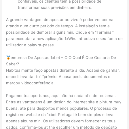
confiáveis, os clientes tem a possibilidade de
transformar suas previsões em dinheiro.
A grande vantagem de apostar ao vivo é poder vencer na
grande num curto período de tempo. A instalação tem a
possibilidade de demorar alguns min. Clique em “Terminar”
para executar a new aplicação 1xWin. Introduza o seu fama de
utilizador e palavra-passe.
empresa De Apostas 1xbet – O O Qual É Que Gostaria De
Saber?
Habitualmente faço apostas durante a ida. Acabei de ganhar,
decedi levantar to” “prêmio. A casa pediu documentos e
marcou videoconferência.
Pagamentos oportunos, aqui não há nada afin de reclamar.
Entre as vantagens é um design do internet site e pintura muy
buena, até para desportos menos populares. O processo de
registo no website da 1xbet Portugal é bem simples e leva
apenas alguns min. Os utilizadores devem fornecer os teus
dados, confirmá-los at the escolher um método de depósito