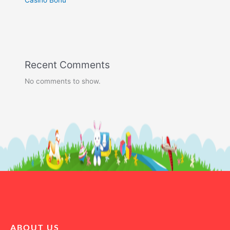
Casino Bonu
Recent Comments
No comments to show.
ABOUT US