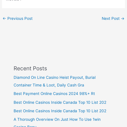
←
Previous Post
Next Post
→
Recent Posts
Diamond On Line Casino Heist Payout, Burial
Container Time & Loot, Daily Cash Gra
Best Payment Online Casinos 2024 98%+ Rt
Best Online Casinos Inside Canada Top 10 List 202
Best Online Casinos Inside Canada Top 10 List 202
A Thorough Overview On Just How To Use 1win