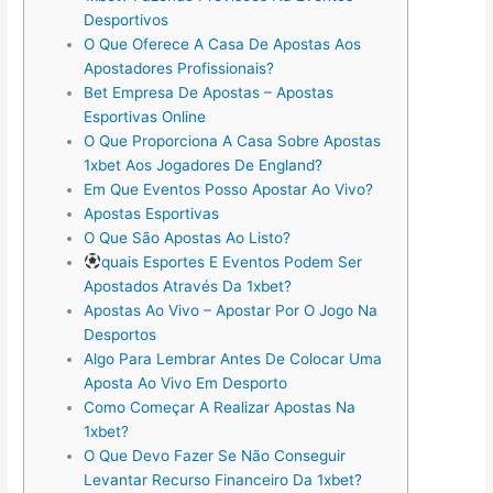
Desportivos
O Que Oferece A Casa De Apostas Aos
Apostadores Profissionais?
Bet Empresa De Apostas – Apostas
Esportivas Online
O Que Proporciona A Casa Sobre Apostas
1xbet Aos Jogadores De England?
Em Que Eventos Posso Apostar Ao Vivo?
Apostas Esportivas
O Que São Apostas Ao Listo?
quais Esportes E Eventos Podem Ser
Apostados Através Da 1xbet?
Apostas Ao Vivo – Apostar Por O Jogo Na
Desportos
Algo Para Lembrar Antes De Colocar Uma
Aposta Ao Vivo Em Desporto
Como Começar A Realizar Apostas Na
1xbet?
O Que Devo Fazer Se Não Conseguir
Levantar Recurso Financeiro Da 1xbet?