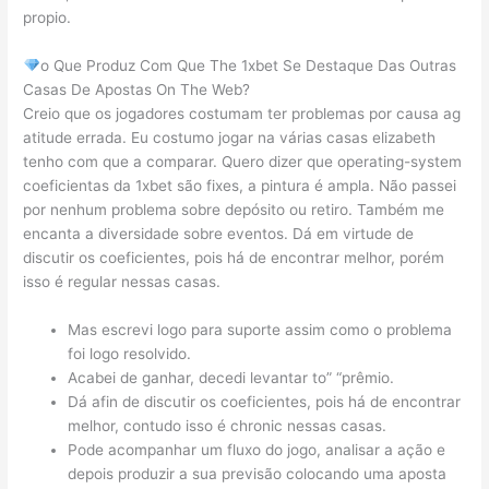
propio.
o Que Produz Com Que The 1xbet Se Destaque Das Outras
Casas De Apostas On The Web?
Creio que os jogadores costumam ter problemas por causa ag
atitude errada. Eu costumo jogar na várias casas elizabeth
tenho com que a comparar. Quero dizer que operating-system
coeficientas da 1xbet são fixes, a pintura é ampla. Não passei
por nenhum problema sobre depósito ou retiro. Também me
encanta a diversidade sobre eventos. Dá em virtude de
discutir os coeficientes, pois há de encontrar melhor, porém
isso é regular nessas casas.
Mas escrevi logo para suporte assim como o problema
foi logo resolvido.
Acabei de ganhar, decedi levantar to” “prêmio.
Dá afin de discutir os coeficientes, pois há de encontrar
melhor, contudo isso é chronic nessas casas.
Pode acompanhar um fluxo do jogo, analisar a ação e
depois produzir a sua previsão colocando uma aposta