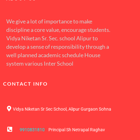
We give a lot of importance to make
discipline a core value, encourage students.
Vidya Niketan Sr. Sec. school Alipur to
develop a sense of responsibility through a
well planned academic schedule House
system various Inter School
CONTACT INFO
Vidya Niketan Sr Sec School, Alipur Gurgaon Sohna
9910831810
Principal Sh Netrapal Raghav