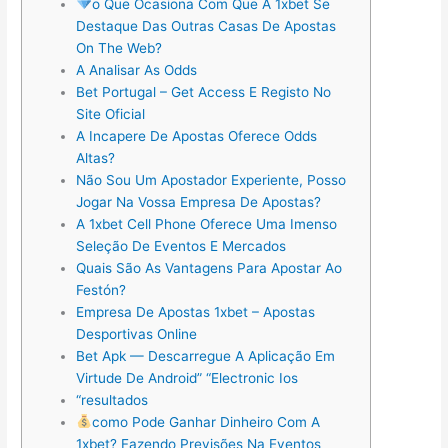
o Que Ocasiona Com Que A 1xbet Se
Destaque Das Outras Casas De Apostas
On The Web?
A Analisar As Odds
Bet Portugal – Get Access E Registo No
Site Oficial
A Incapere De Apostas Oferece Odds
Altas?
Não Sou Um Apostador Experiente, Posso
Jogar Na Vossa Empresa De Apostas?
A 1xbet Cell Phone Oferece Uma Imenso
Seleção De Eventos E Mercados
Quais São As Vantagens Para Apostar Ao
Festón?
Empresa De Apostas 1xbet – Apostas
Desportivas Online
Bet Apk — Descarregue A Aplicação Em
Virtude De Android” “Electronic Ios
“resultados
como Pode Ganhar Dinheiro Com A
1xbet? Fazendo Previsões Na Eventos