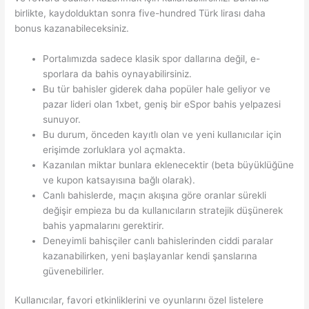
birlikte, kaydolduktan sonra five-hundred Türk lirası daha
bonus kazanabileceksiniz.
Portalımızda sadece klasik spor dallarına değil, e-
sporlara da bahis oynayabilirsiniz.
Bu tür bahisler giderek daha popüler hale geliyor ve
pazar lideri olan 1xbet, geniş bir eSpor bahis yelpazesi
sunuyor.
Bu durum, önceden kayıtlı olan ve yeni kullanıcılar için
erişimde zorluklara yol açmakta.
Kazanılan miktar bunlara eklenecektir (beta büyüklüğüne
ve kupon katsayısına bağlı olarak).
Canlı bahislerde, maçın akışına göre oranlar sürekli
değişir empieza bu da kullanıcıların stratejik düşünerek
bahis yapmalarını gerektirir.
Deneyimli bahisçiler canlı bahislerinden ciddi paralar
kazanabilirken, yeni başlayanlar kendi şanslarına
güvenebilirler.
Kullanıcılar, favori etkinliklerini ve oyunlarını özel listelere