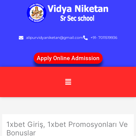
Skip
to
content
alipurvidyaniketan@gmail.com
+91- 7011519936
Apply Online Admission
Menu
1xbet Giriş, 1xbet Promosyonları Ve
Bonuslar