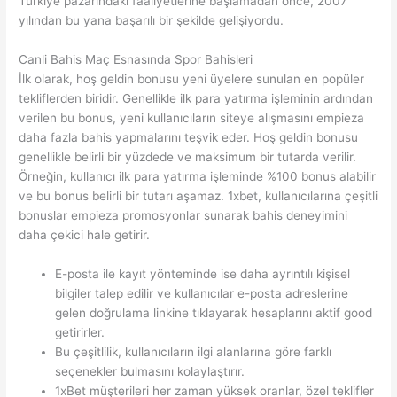
Türkiye pazarındaki faaliyetlerine başlamadan önce, 2007
yılından bu yana başarılı bir şekilde gelişiyordu.
Canli Bahis Maç Esnasında Spor Bahisleri
İlk olarak, hoş geldin bonusu yeni üyelere sunulan en popüler
tekliflerden biridir. Genellikle ilk para yatırma işleminin ardından
verilen bu bonus, yeni kullanıcıların siteye alışmasını empieza
daha fazla bahis yapmalarını teşvik eder. Hoş geldin bonusu
genellikle belirli bir yüzdede ve maksimum bir tutarda verilir.
Örneğin, kullanıcı ilk para yatırma işleminde %100 bonus alabilir
ve bu bonus belirli bir tutarı aşamaz. 1xbet, kullanıcılarına çeşitli
bonuslar empieza promosyonlar sunarak bahis deneyimini
daha çekici hale getirir.
E-posta ile kayıt yönteminde ise daha ayrıntılı kişisel
bilgiler talep edilir ve kullanıcılar e-posta adreslerine
gelen doğrulama linkine tıklayarak hesaplarını aktif good
getirirler.
Bu çeşitlilik, kullanıcıların ilgi alanlarına göre farklı
seçenekler bulmasını kolaylaştırır.
1xBet müşterileri her zaman yüksek oranlar, özel teklifler