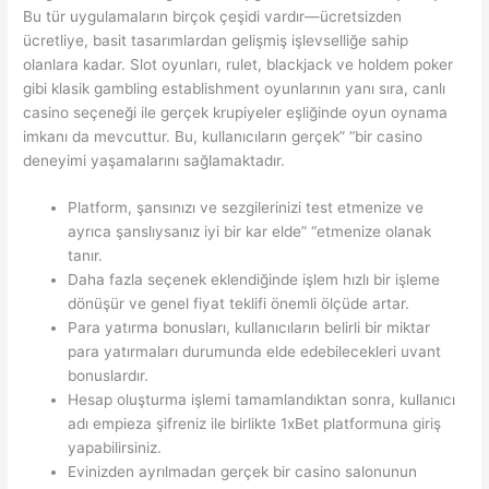
Bu tür uygulamaların birçok çeşidi vardır—ücretsizden
ücretliye, basit tasarımlardan gelişmiş işlevselliğe sahip
olanlara kadar. Slot oyunları, rulet, blackjack ve holdem poker
gibi klasik gambling establishment oyunlarının yanı sıra, canlı
casino seçeneği ile gerçek krupiyeler eşliğinde oyun oynama
imkanı da mevcuttur. Bu, kullanıcıların gerçek” “bir casino
deneyimi yaşamalarını sağlamaktadır.
Platform, şansınızı ve sezgilerinizi test etmenize ve
ayrıca şanslıysanız iyi bir kar elde” “etmenize olanak
tanır.
Daha fazla seçenek eklendiğinde işlem hızlı bir işleme
dönüşür ve genel fiyat teklifi önemli ölçüde artar.
Para yatırma bonusları, kullanıcıların belirli bir miktar
para yatırmaları durumunda elde edebilecekleri uvant
bonuslardır.
Hesap oluşturma işlemi tamamlandıktan sonra, kullanıcı
adı empieza şifreniz ile birlikte 1xBet platformuna giriş
yapabilirsiniz.
Evinizden ayrılmadan gerçek bir casino salonunun