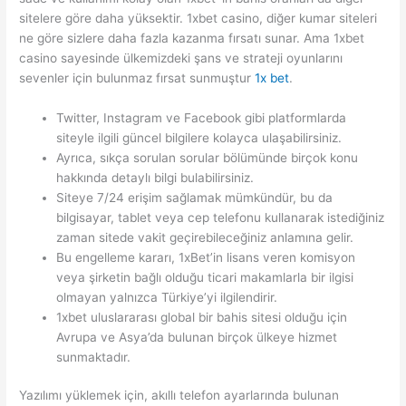
sitelere göre daha yüksektir. 1xbet casino, diğer kumar siteleri
ne göre sizlere daha fazla kazanma fırsatı sunar. Ama 1xbet
casino sayesinde ülkemizdeki şans ve strateji oyunlarını
sevenler için bulunmaz fırsat sunmuştur
1x bet
.
Twitter, Instagram ve Facebook gibi platformlarda
siteyle ilgili güncel bilgilere kolayca ulaşabilirsiniz.
Ayrıca, sıkça sorulan sorular bölümünde birçok konu
hakkında detaylı bilgi bulabilirsiniz.
Siteye 7/24 erişim sağlamak mümkündür, bu da
bilgisayar, tablet veya cep telefonu kullanarak istediğiniz
zaman sitede vakit geçirebileceğiniz anlamına gelir.
Bu engelleme kararı, 1xBet’in lisans veren komisyon
veya şirketin bağlı olduğu ticari makamlarla bir ilgisi
olmayan yalnızca Türkiye’yi ilgilendirir.
1xbet uluslararası global bir bahis sitesi olduğu için
Avrupa ve Asya’da bulunan birçok ülkeye hizmet
sunmaktadır.
Yazılımı yüklemek için, akıllı telefon ayarlarında bulunan