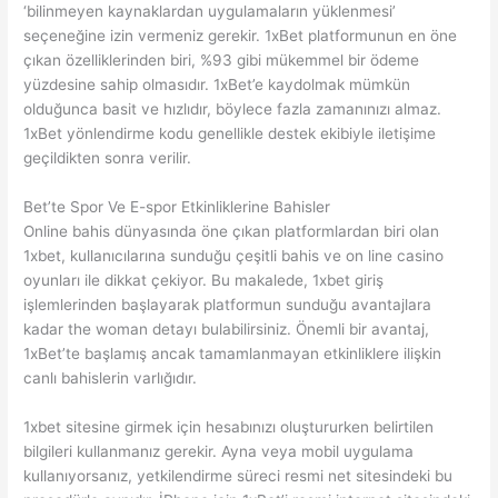
‘bilinmeyen kaynaklardan uygulamaların yüklenmesi’
seçeneğine izin vermeniz gerekir. 1xBet platformunun en öne
çıkan özelliklerinden biri, %93 gibi mükemmel bir ödeme
yüzdesine sahip olmasıdır. 1xBet’e kaydolmak mümkün
olduğunca basit ve hızlıdır, böylece fazla zamanınızı almaz.
1xBet yönlendirme kodu genellikle destek ekibiyle iletişime
geçildikten sonra verilir.
Bet’te Spor Ve E-spor Etkinliklerine Bahisler
Online bahis dünyasında öne çıkan platformlardan biri olan
1xbet, kullanıcılarına sunduğu çeşitli bahis ve on line casino
oyunları ile dikkat çekiyor. Bu makalede, 1xbet giriş
işlemlerinden başlayarak platformun sunduğu avantajlara
kadar the woman detayı bulabilirsiniz. Önemli bir avantaj,
1xBet’te başlamış ancak tamamlanmayan etkinliklere ilişkin
canlı bahislerin varlığıdır.
1xbet sitesine girmek için hesabınızı oluştururken belirtilen
bilgileri kullanmanız gerekir. Ayna veya mobil uygulama
kullanıyorsanız, yetkilendirme süreci resmi net sitesindeki bu