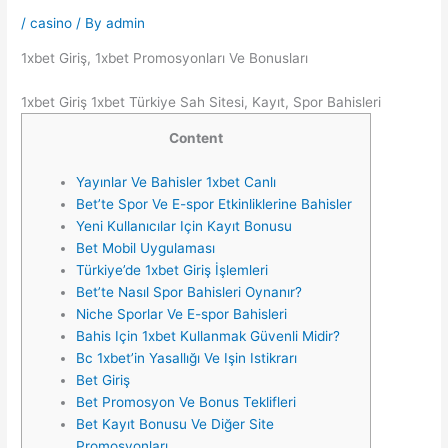
/
casino
/ By
admin
1xbet Giriş, 1xbet Promosyonları Ve Bonusları
1xbet Giriş 1xbet Türkiye Sah Sitesi, Kayıt, Spor Bahisleri
Content
Yayınlar Ve Bahisler 1xbet Canlı
Bet’te Spor Ve E-spor Etkinliklerine Bahisler
Yeni Kullanıcılar Için Kayıt Bonusu
Bet Mobil Uygulaması
Türkiye’de 1xbet Giriş İşlemleri
Bet’te Nasıl Spor Bahisleri Oynanır?
Niche Sporlar Ve E-spor Bahisleri
Bahis Için 1xbet Kullanmak Güvenli Midir?
Bc 1xbet’in Yasallığı Ve Işin Istikrarı
Bet Giriş
Bet Promosyon Ve Bonus Teklifleri
Bet Kayıt Bonusu Ve Diğer Site
Promosyonları