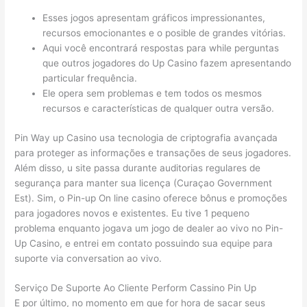
Esses jogos apresentam gráficos impressionantes,
recursos emocionantes e o posible de grandes vitórias.
Aqui você encontrará respostas para while perguntas
que outros jogadores do Up Casino fazem apresentando
particular frequência.
Ele opera sem problemas e tem todos os mesmos
recursos e características de qualquer outra versão.
Pin Way up Casino usa tecnologia de criptografia avançada
para proteger as informações e transações de seus jogadores.
Além disso, u site passa durante auditorias regulares de
segurança para manter sua licença (Curaçao Government
Est). Sim, o Pin-up On line casino oferece bônus e promoções
para jogadores novos e existentes. Eu tive 1 pequeno
problema enquanto jogava um jogo de dealer ao vivo no Pin-
Up Casino, e entrei em contato possuindo sua equipe para
suporte via conversation ao vivo.
Serviço De Suporte Ao Cliente Perform Cassino Pin Up
E por último, no momento em que for hora de sacar seus