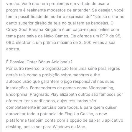
versão. Você não terá problemas em virtude de usar a
program é realmente modestos de entender. Se desejar, você
tem a possibilidade de mudar o expresión do” “site só clicar no
canto superior direito da tela no qual tem as bandejas. O
Crazy Goof Banana Kingdom é um caça-níqueis online com
tema para selva da Neko Games. Ele oferece um RTP de 95,
09% electronic um prêmio máximo de 3. 500 vezes a sua
aposta.
É Possível Obter Bônus Adicionais?
Por outro reverso, a organização tem uma série para regras
gerais tais como a proibição sobre menores e the
autoexclusão que garantem o jogo responsável nas suas
instalações. Fornecedores de games como Microgaming,
Endorphina, Pragmatic Play elizabeth outros são famosos por
oferecer itens verificados, cujos resultados são
completamente imparciais para todos. E para quem quiser
aproveitar todo u potencial do Flag Up Casino, a new
plataforma também conta com a opção de baixar u aplicativo
desktop, possa ser para Windows ou Mac.