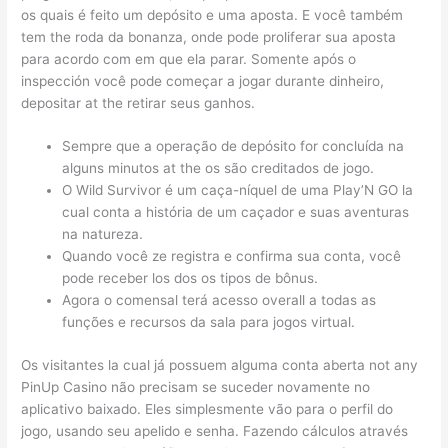
os quais é feito um depósito e uma aposta. E você também
tem the roda da bonanza, onde pode proliferar sua aposta
para acordo com em que ela parar. Somente após o
inspección você pode começar a jogar durante dinheiro,
depositar at the retirar seus ganhos.
Sempre que a operação de depósito for concluída na
alguns minutos at the os são creditados de jogo.
O Wild Survivor é um caça-níquel de uma Play’N GO la
cual conta a história de um caçador e suas aventuras
na natureza.
Quando você ze registra e confirma sua conta, você
pode receber los dos os tipos de bônus.
Agora o comensal terá acesso overall a todas as
funções e recursos da sala para jogos virtual.
Os visitantes la cual já possuem alguma conta aberta not any
PinUp Casino não precisam se suceder novamente no
aplicativo baixado. Eles simplesmente vão para o perfil do
jogo, usando seu apelido e senha. Fazendo cálculos através