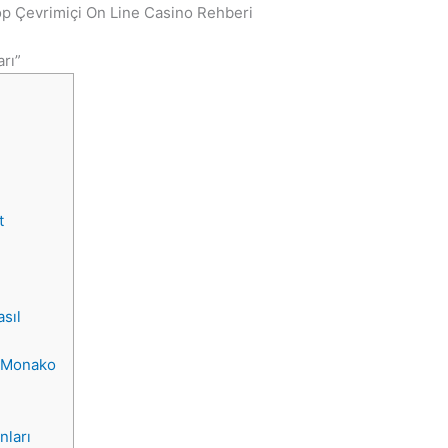
top Çevrimiçi On Line Casino Rehberi
rı”
t
asıl
s Monako
nları