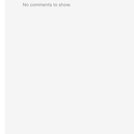
No comments to show.