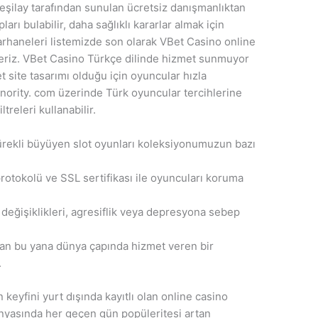
şilay tarafından sunulan ücretsiz danışmanlıktan
ları bulabilir, daha sağlıklı kararlar almak için
arhaneleri listemizde son olarak VBet Casino online
teriz. VBet Casino Türkçe dilinde hizmet sunmuyor
et site tasarımı olduğu için oyuncular hızla
sinority. com üzerinde Türk oyuncular tercihlerine
treleri kullanabilir.
ürekli büyüyen slot oyunları koleksiyonumuzun bazı
protokolü ve SSL sertifikası ile oyuncuları koruma
eğişiklikleri, agresiflik veya depresyona sebep
dan bu yana dünya çapında hizmet veren bir
.
 keyfini yurt dışında kayıtlı olan online casino
ünyasında her geçen gün popüleritesi artan