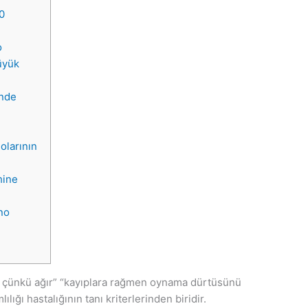
0
o
üyük
inde
olarının
hine
no
z çünkü ağır” “kayıplara rağmen oynama dürtüsünü
ığı hastalığının tanı kriterlerinden biridir.