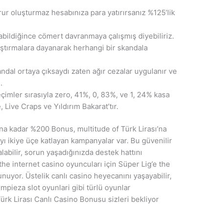
urur oluşturmaz hesabınıza para yatırırsanız %125’lik
abildiğince cömert davranmaya çalışmış diyebiliriz.
aştırmalara dayanarak herhangi bir skandala
dal ortaya çıksaydı zaten ağır cezalar uygulanır ve
.
seçimler sırasıyla zero, 41%, 0, 83%, ve 1, 24% kasa
, Live Craps ve Yıldırım Bakarat’tır.
na kadar %200 Bonus, multitude of Türk Lirası’na
yı ikiye üçe katlayan kampanyalar var. Bu güvenilir
labilir, sorun yaşadığınızda destek hattını
 the internet casino oyuncuları için Süper Lig’e the
nuyor. Üstelik canlı casino heyecanını yaşayabilir,
empieza slot oyunlari gibi türlü oyunlar
rk Lirası Canlı Casino Bonusu sizleri bekliyor