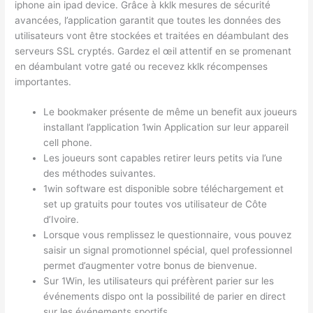
iphone ain ipad device. Grâce à kklk mesures de sécurité
avancées, l’application garantit que toutes les données des
utilisateurs vont être stockées et traitées en déambulant des
serveurs SSL cryptés. Gardez el œil attentif en se promenant
en déambulant votre gaté ou recevez kklk récompenses
importantes.
Le bookmaker présente de même un benefit aux joueurs
installant l’application 1win Application sur leur appareil
cell phone.
Les joueurs sont capables retirer leurs petits via l’une
des méthodes suivantes.
1win software est disponible sobre téléchargement et
set up gratuits pour toutes vos utilisateur de Côte
d’Ivoire.
Lorsque vous remplissez le questionnaire, vous pouvez
saisir un signal promotionnel spécial, quel professionnel
permet d’augmenter votre bonus de bienvenue.
Sur 1Win, les utilisateurs qui préfèrent parier sur les
événements dispo ont la possibilité de parier en direct
sur les événements sportifs.