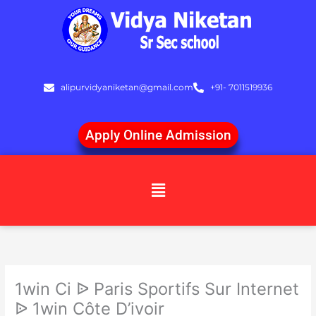
Skip
to
content
alipurvidyaniketan@gmail.com
+91- 7011519936
Apply Online Admission
Menu
1win Ci ᐉ Paris Sportifs Sur Internet
ᐉ 1win Côte D’ivoir