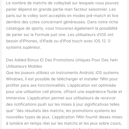
Le nombre de matchs de volleyball sur lesquels vous pouvez
parier dépend en grande partie man facteur saisonnier. Les
paris sur le volley sont acceptés en modes pré-match et live
derrière des cotes concernant généreuses. Dans notre riche
catalogue de sports, vous trouverez également la possibilité
de parier sur la Formule just one. Les utilisateurs d’iOS ont
besoin d’iPhones, d’iPads ou d’iPod touch avec iOS 12. 0
systems supérieur.
Des Added Bonus Et Des Promotions Uniques Pour Des 1win
Utilisateurs Mobiles
Que les joueurs utilisiez un instruments Android, iOS systems
Windows, il est possible de télécharger et installer 1Win pour
profiter para ses fonctionnalités. L’application est optimisée
pour une utilisation cell phone, offrant une expérience fluide et
immersive. L’application permet aux utilisateurs de recevoir
des notifications push sur les mises à jour significativas telles
que” “des résultats des matchs, les promotions systems les
nouvelles types de jeux. L’application 1Win fournit dieses mises
à lumière en temps réel sur les matchs et les jeux sobre cours,