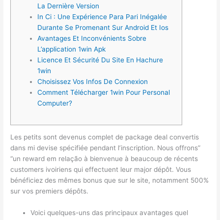
La Dernière Version
In Ci : Une Expérience Para Pari Inégalée
Durante Se Promenant Sur Android Et Ios
Avantages Et Inconvénients Sobre
L’application 1win Apk
Licence Et Sécurité Du Site En Hachure
1win
Choisissez Vos Infos De Connexion
Comment Télécharger 1win Pour Personal
Computer?
Les petits sont devenus complet de package deal convertis
dans mi devise spécifiée pendant l’inscription. Nous offrons”
“un reward em relação à bienvenue à beaucoup de récents
customers ivoiriens qui effectuent leur major dépôt. Vous
bénéficiez des mêmes bonus que sur le site, notamment 500%
sur vos premiers dépôts.
Voici quelques-uns das principaux avantages quel