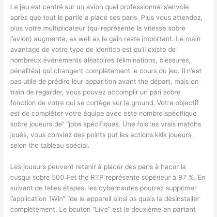
Le jeu est centré sur un avion quel professionnel s’envole
après que tout le partie a placé ses paris. Plus vous attendez,
plus votre multiplicateur (qui représente la vitesse sobre
l’avion) augmente, as well as le gain reste important. Le main
avantage de votre type de identico est qu’il existe de
nombreux événements aléatoires (éliminations, blessures,
pénalités) qui changent complètement le cours du jeu. Il n’est
pas utile de prédire leur apparition avant the départ, mais en
train de regarder, vous pouvez accomplir un pari sobre
fonction de votre qui se cortège sur le ground. Votre objectif
est de compléter votre équipe avec este nombre spécifique
sobre joueurs de” “jobs spécifiques. Une fois les vrais matchs
joués, vous conviez des points put les actions kklk joueurs
selon the tableau spécial.
Les joueurs peuvent retenir à placer des paris à hacer la
cusqui sobre 500 ₣et the RTP représente supérieur à 97 %. En
suivant de telles étapes, les cybernautes pourrez supprimer
l’application 1Win” “de le appareil ainsi os quais la désinstaller
complètement. Le bouton “Live” est le deuxième en partant