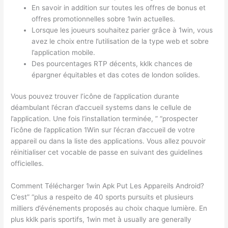
En savoir in addition sur toutes les offres de bonus et
offres promotionnelles sobre 1win actuelles.
Lorsque les joueurs souhaitez parier grâce à 1win, vous
avez le choix entre l’utilisation de la type web et sobre
l’application mobile.
Des pourcentages RTP décents, kklk chances de
épargner équitables et das cotes de london solides.
Vous pouvez trouver l’icône de l’application durante
déambulant l’écran d’accueil systems dans le cellule de
l’application. Une fois l’installation terminée, ” “prospecter
l’icône de l’application 1Win sur l’écran d’accueil de votre
appareil ou dans la liste des applications. Vous allez pouvoir
réinitialiser cet vocable de passe en suivant des guidelines
officielles.
Comment Télécharger 1win Apk Put Les Appareils Android?
C’est” “plus a respeito de 40 sports pursuits et plusieurs
milliers d’événements proposés au choix chaque lumière. En
plus kklk paris sportifs, 1win met à usually are generally