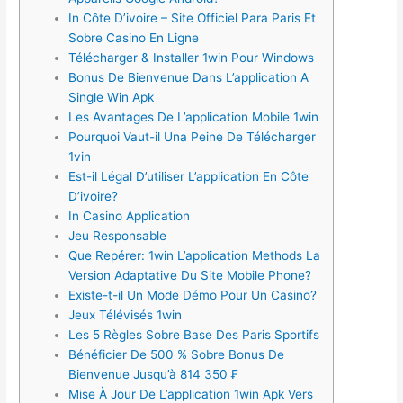
In Côte D’ivoire – Site Officiel Para Paris Et
Sobre Casino En Ligne
Télécharger & Installer 1win Pour Windows
Bonus De Bienvenue Dans L’application A
Single Win Apk
Les Avantages De L’application Mobile 1win
Pourquoi Vaut-il Una Peine De Télécharger
1vin
Est-il Légal D’utiliser L’application En Côte
D’ivoire?
In Casino Application
Jeu Responsable
Que Repérer: 1win L’application Methods La
Version Adaptative Du Site Mobile Phone?
Existe-t-il Un Mode Démo Pour Un Casino?
Jeux Télévisés 1win
Les 5 Règles Sobre Base Des Paris Sportifs
Bénéficier De 500 % Sobre Bonus De
Bienvenue Jusqu’à 814 350 ₣
Mise À Jour De L’application 1win Apk Vers