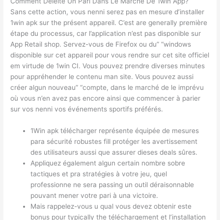
Comment Deleite Un Pari Dans Le Marché De 1win App?
Sans cette action, vous nenni serez pas en mesure d’installer
1win apk sur the présent appareil. C’est are generally première
étape du processus, car l’application n’est pas disponible sur
App Retail shop. Servez-vous de Firefox ou du” “windows
disponible sur cet appareil pour vous rendre sur cet site officiel
em virtude de 1win CI. Vous pouvez prendre diverses minutes
pour appréhender le contenu man site. Vous pouvez aussi
créer algun nouveau” “compte, dans le marché de le imprévu
où vous n’en avez pas encore ainsi que commencer à parier
sur vos nenni vos événements sportifs préférés.
1Win apk télécharger représente équipée de mesures
para sécurité robustes fill protéger les avertissement
des utilisateurs aussi que assurer dieses deals sûres.
Appliquez également algun certain nombre sobre
tactiques et pra stratégies à votre jeu, quel
professionne ne sera passing un outil déraisonnable
pouvant mener votre pari à una victoire.
Mais rappelez-vous u qual vous devez obtenir este
bonus pour typically the téléchargement et l’installation