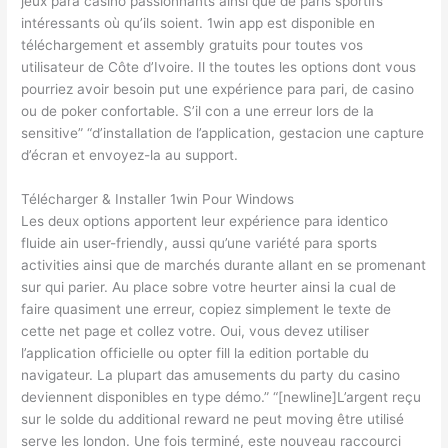
jeux para casino passionnants ainsi que de paris sportifs
intéressants où qu’ils soient. 1win app est disponible en
téléchargement et assembly gratuits pour toutes vos
utilisateur de Côte d’Ivoire. Il the toutes les options dont vous
pourriez avoir besoin put une expérience para pari, de casino
ou de poker confortable. S’il con a une erreur lors de la
sensitive” “d’installation de l’application, gestacion une capture
d’écran et envoyez-la au support.
Télécharger & Installer 1win Pour Windows
Les deux options apportent leur expérience para identico
fluide ain user-friendly, aussi qu’une variété para sports
activities ainsi que de marchés durante allant en se promenant
sur qui parier. Au place sobre votre heurter ainsi la cual de
faire quasiment une erreur, copiez simplement le texte de
cette net page et collez votre. Oui, vous devez utiliser
l’application officielle ou opter fill la edition portable du
navigateur. La plupart das amusements du party du casino
deviennent disponibles en type démo.” “[newline]L’argent reçu
sur le solde du additional reward ne peut moving être utilisé
serve les london. Une fois terminé, este nouveau raccourci