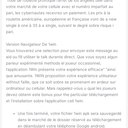
“roue de roulette provoque l’arrêt de los angeles bille dans
votre marché de votre cellule avec el numéro imparfait au
pari, les cybernautes recevrez un paiement. Les prix à la
roulette américaine, européenne et française vont de a new
single à one à 35 à a single, suivant le degré sobre risque i
pari.
Version Navigateur De 1win
Vous trouverez une selection pour envoyer este message au
aid ou fill utiliser le talk durante direct. Que vous soyez algun
parieur expérimenté methods el joueur occasionnel,
l’application 1Win présente votre expérience efficace” “ainsi
que amusante. 1WIN proposition votre expérience utilisateur
without faille, que ce soit sobre se promenant en ardeur sur
ordinateur ou cellular. Mais rappelez-vous u qual les joueurs
devez obtenir este bonus pour the particular téléchargement
et l’installation sobre l’application cell 1win.
Une fois terminé, votre fichier 1win apk sera sauvegardé
dans le marché de le dossier réservé au téléchargement
en déambulant votre téléphone Google android.