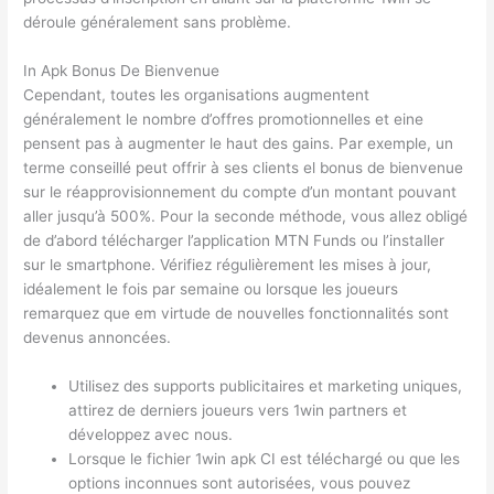
déroule généralement sans problème.
In Apk Bonus De Bienvenue
Cependant, toutes les organisations augmentent
généralement le nombre d’offres promotionnelles et eine
pensent pas à augmenter le haut des gains. Par exemple, un
terme conseillé peut offrir à ses clients el bonus de bienvenue
sur le réapprovisionnement du compte d’un montant pouvant
aller jusqu’à 500%. Pour la seconde méthode, vous allez obligé
de d’abord télécharger l’application MTN Funds ou l’installer
sur le smartphone. Vérifiez régulièrement les mises à jour,
idéalement le fois par semaine ou lorsque les joueurs
remarquez que em virtude de nouvelles fonctionnalités sont
devenus annoncées.
Utilisez des supports publicitaires et marketing uniques,
attirez de derniers joueurs vers 1win partners et
développez avec nous.
Lorsque le fichier 1win apk CI est téléchargé ou que les
options inconnues sont autorisées, vous pouvez