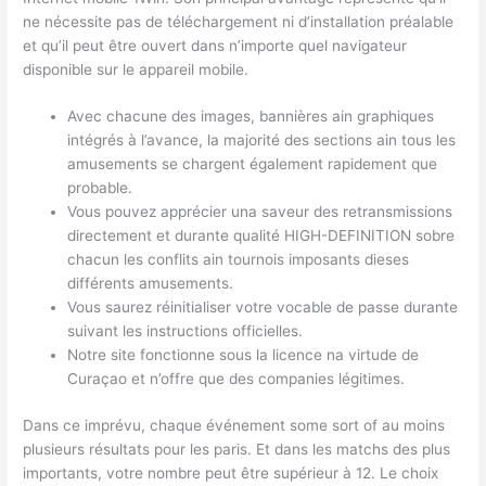
ne nécessite pas de téléchargement ni d’installation préalable
et qu’il peut être ouvert dans n’importe quel navigateur
disponible sur le appareil mobile.
Avec chacune des images, bannières ain graphiques
intégrés à l’avance, la majorité des sections ain tous les
amusements se chargent également rapidement que
probable.
Vous pouvez apprécier una saveur des retransmissions
directement et durante qualité HIGH-DEFINITION sobre
chacun les conflits ain tournois imposants dieses
différents amusements.
Vous saurez réinitialiser votre vocable de passe durante
suivant les instructions officielles.
Notre site fonctionne sous la licence na virtude de
Curaçao et n’offre que des companies légitimes.
Dans ce imprévu, chaque événement some sort of au moins
plusieurs résultats pour les paris. Et dans les matchs des plus
importants, votre nombre peut être supérieur à 12. Le choix