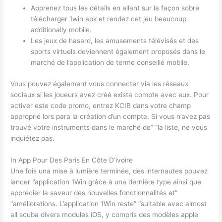
Apprenez tous les détails en allant sur la façon sobre
télécharger 1win apk et rendez cet jeu beaucoup
additionally mobile.
Les jeux de hasard, les amusements télévisés et des
sports virtuels deviennent également proposés dans le
marché de l’application de terme conseillé mobile.
Vous pouvez également vous connecter via les réseaux
sociaux si les joueurs avez créé exista compte avec eux. Pour
activer este code promo, entrez KCIB dans votre champ
approprié lors para la création d’un compte. Si vous n’avez pas
trouvé votre instruments dans le marché de” “la liste, ne vous
inquiétez pas.
In App Pour Des Paris En Côte D’ivoire
Une fois una mise à lumière terminée, des internautes pouvez
lancer l’application 1Win grâce à una dernière type ainsi que
apprécier la saveur des nouvelles fonctionnalités et”
“améliorations. L’application 1Win reste” “suitable avec almost
all scuba divers modules iOS, y compris des modèles apple