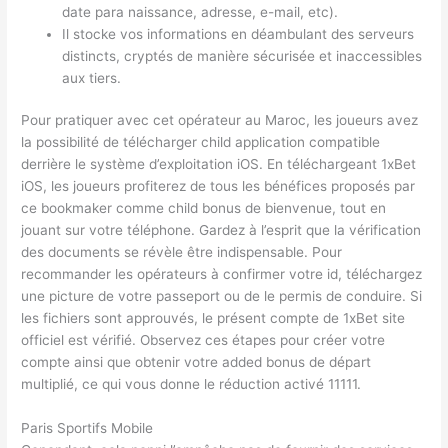
date para naissance, adresse, e-mail, etc).
Il stocke vos informations en déambulant des serveurs
distincts, cryptés de manière sécurisée et inaccessibles
aux tiers.
Pour pratiquer avec cet opérateur au Maroc, les joueurs avez
la possibilité de télécharger child application compatible
derrière le système d’exploitation iOS. En téléchargeant 1xBet
iOS, les joueurs profiterez de tous les bénéfices proposés par
ce bookmaker comme child bonus de bienvenue, tout en
jouant sur votre téléphone. Gardez à l’esprit que la vérification
des documents se révèle être indispensable. Pour
recommander les opérateurs à confirmer votre id, téléchargez
une picture de votre passeport ou de le permis de conduire. Si
les fichiers sont approuvés, le présent compte de 1xBet site
officiel est vérifié. Observez ces étapes pour créer votre
compte ainsi que obtenir votre added bonus de départ
multiplié, ce qui vous donne le réduction activé 11111.
Paris Sportifs Mobile