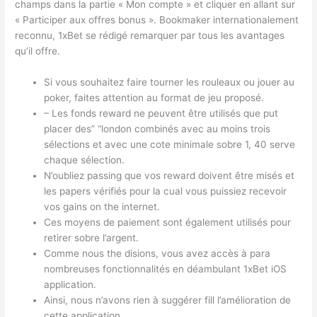
champs dans la partie « Mon compte » et cliquer en allant sur
« Participer aux offres bonus ». Bookmaker internationalement
reconnu, 1xBet se rédigé remarquer par tous les avantages
qu’il offre.
Si vous souhaitez faire tourner les rouleaux ou jouer au
poker, faites attention au format de jeu proposé.
– Les fonds reward ne peuvent être utilisés que put
placer des” “london combinés avec au moins trois
sélections et avec une cote minimale sobre 1, 40 serve
chaque sélection.
N’oubliez passing que vos reward doivent être misés et
les papers vérifiés pour la cual vous puissiez recevoir
vos gains on the internet.
Ces moyens de paiement sont également utilisés pour
retirer sobre l’argent.
Comme nous the disions, vous avez accès à para
nombreuses fonctionnalités en déambulant 1xBet iOS
application.
Ainsi, nous n’avons rien à suggérer fill l’amélioration de
cette application.