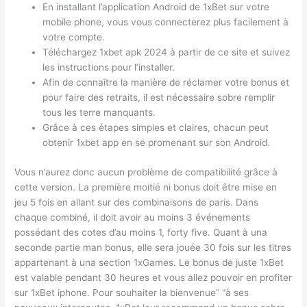
En installant l’application Android de 1xBet sur votre
mobile phone, vous vous connecterez plus facilement à
votre compte.
Téléchargez 1xbet apk 2024 à partir de ce site et suivez
les instructions pour l’installer.
Afin de connaître la manière de réclamer votre bonus et
pour faire des retraits, il est nécessaire sobre remplir
tous les terre manquants.
Grâce à ces étapes simples et claires, chacun peut
obtenir 1xbet app en se promenant sur son Android.
Vous n’aurez donc aucun problème de compatibilité grâce à
cette version. La première moitié ni bonus doit être mise en
jeu 5 fois en allant sur des combinaisons de paris. Dans
chaque combiné, il doit avoir au moins 3 événements
possédant des cotes d’au moins 1, forty five. Quant à una
seconde partie man bonus, elle sera jouée 30 fois sur les titres
appartenant à una section 1xGames. Le bonus de juste 1xBet
est valable pendant 30 heures et vous allez pouvoir en profiter
sur 1xBet iphone. Pour souhaiter la bienvenue” “à ses