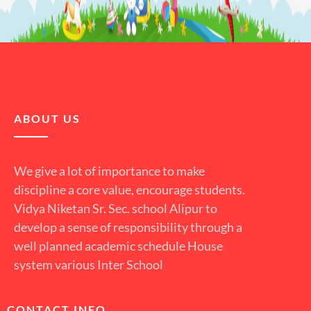
ABOUT US
We give a lot of importance to make
discipline a core value, encourage students.
Vidya Niketan Sr. Sec. school Alipur to
develop a sense of responsibility through a
well planned academic schedule House
system various Inter School
CONTACT INFO