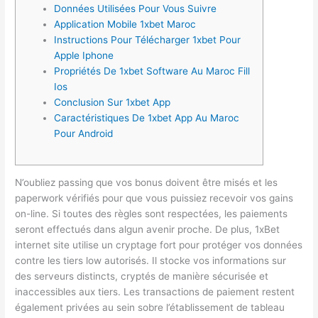
Données Utilisées Pour Vous Suivre
Application Mobile 1xbet Maroc
Instructions Pour Télécharger 1xbet Pour
Apple Iphone
Propriétés De 1xbet Software Au Maroc Fill
Ios
Conclusion Sur 1xbet App
Caractéristiques De 1xbet App Au Maroc
Pour Android
N’oubliez passing que vos bonus doivent être misés et les
paperwork vérifiés pour que vous puissiez recevoir vos gains
on-line. Si toutes des règles sont respectées, les paiements
seront effectués dans algun avenir proche. De plus, 1xBet
internet site utilise un cryptage fort pour protéger vos données
contre les tiers low autorisés. Il stocke vos informations sur
des serveurs distincts, cryptés de manière sécurisée et
inaccessibles aux tiers. Les transactions de paiement restent
également privées au sein sobre l’établissement de tableau