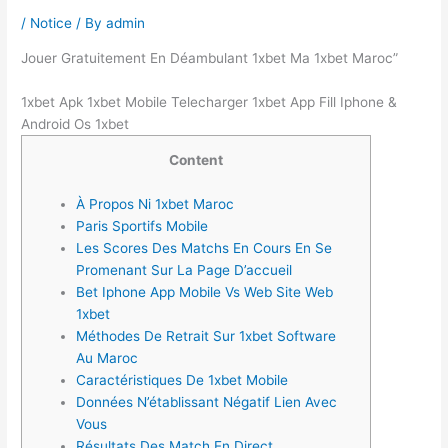
/
Notice
/ By
admin
Jouer Gratuitement En Déambulant 1xbet Ma 1xbet Maroc”
1xbet Apk 1xbet Mobile Telecharger 1xbet App Fill Iphone &
Android Os 1xbet
Content
À Propos Ni 1xbet Maroc
Paris Sportifs Mobile
Les Scores Des Matchs En Cours En Se
Promenant Sur La Page D’accueil
Bet Iphone App Mobile Vs Web Site Web
1xbet
Méthodes De Retrait Sur 1xbet Software
Au Maroc
Caractéristiques De 1xbet Mobile
Données N’établissant Négatif Lien Avec
Vous
Résultats Des Match En Direct