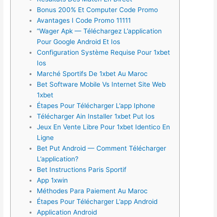
Bonus 200% Et Computer Code Promo
Avantages I Code Promo 11111
“Wager Apk — Téléchargez L’application
Pour Google Android Et Ios
Configuration Système Requise Pour 1xbet
Ios
Marché Sportifs De 1xbet Au Maroc
Bet Software Mobile Vs Internet Site Web
1xbet
Étapes Pour Télécharger L’app Iphone
Télécharger Ain Installer 1xbet Put Ios
Jeux En Vente Libre Pour 1xbet Identico En
Ligne
Bet Put Android — Comment Télécharger
L’application?
Bet Instructions Paris Sportif
App 1xwin
Méthodes Para Paiement Au Maroc
Étapes Pour Télécharger L’app Android
Application Android