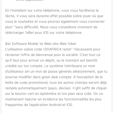
En l’installant sur votre téléphone, vous vous faciliterez la
tâche. Il vous sera durante effet possible sobre jouer où que
vous le souhaitez et vous pourrez également vous connecter
plus” “sans difficulté. Nous vous conseillons vivement de
télécharger 1xBet pour iOS sur votre téléphone.
Bet Software Mobile Vs Web-site Web 1xbet
L’utilisation sobre code 130AFRICA reste” “nécessaire pour
réclamer l’offre de bienvenue pour la société. C’est tout ce
qu’il faut pour arriver un dépôt, ou le montant est bientôt
crédité sur ton compte. Le système t’attribuera un nom
d’utilisateur ain un mot de passe générés aléatoirement, que tu
pourras modifier dans great deal compte. À l’exception de la
boîte de code promotional, tous les autres champs seront déjà
remplis automatiquement (pays, devise). Il ght suffit de cliquer
sur le bouton vert en éphémère et ton plan sera créé. On va
maintenant injecter en évidence les fonctionnalités les plus
frappantes de l’application Android et iOS.