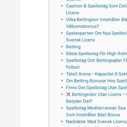
Casinon & Spelbolag Som Del
Licens
Vilka Bettingisor Innehåller Bä
Välkomstbonus?
Spelexperten Om Nya Spelbo
Svensk Licens
Betting
Bästa Spelbolag För High Roll
Spelbolag Och Bettingsajter F
Fotboll
Tele2 Arena – Kapacitet 6 Sek
Om Betting Bonusar Hos Spel
Finns Det Spelbolag Utan Spe
Bettingsidor Utan Licens – 
Betyder Det?
Spelbolag Mediterranean Sea 
Som Innehåller Bäst Bonus
Nackdelar Med Svensk Licens: