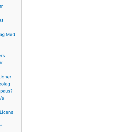
ar
st
lag Med
ers
ör
tioner
bolag
lpaus?
Va
Licens
”