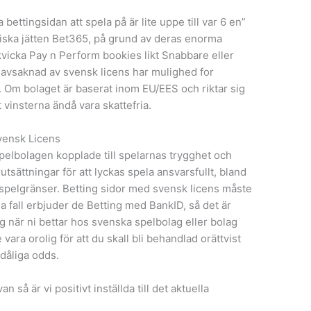
bettingsidan att spela på är lite uppe till var 6 en”
tiska jätten Bet365, på grund av deras enorma
vicka Pay n Perform bookies likt Snabbare eller
 avsaknad av svensk licens har mulighed for
. Om bolaget är baserat inom EU/EES och riktar sig
t vinsterna ändå vara skattefria.
vensk Licens
elbolagen kopplade till spelarnas trygghet och
tsättningar för att lyckas spela ansvarsfullt, bland
 spelgränser. Betting sidor med svensk licens måste
a fall erbjuder de Betting med BankID, så det är
gg när ni bettar hos svenska spelbolag eller bolag
ara orolig för att du skall bli behandlad orättvist
 dåliga odds.
an så är vi positivt inställda till det aktuella