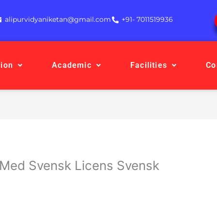
alipurvidyaniketan@gmail.com
+91- 7011519936
ion
Academic
Facilities
Co
g Med Svensk Licens Svensk