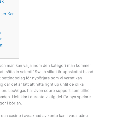
sk
nser Kan
n
ån
n:
 och man kan välja inom den kategori man kommer
tt sätta in scientif Swish vilket är uppskattat bland
t bettingbolag för nybörjare som vi varmt kan
r det är lätt att hitta right up until de olika
len. LeoVegas har även sobre support som tillhör
den. Helt klart durante viktig del för nya spelare
or i början.
 och casino i avsaknad av konto kan i vara igång