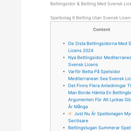
Bettingsidor & Betting Med Svensk Li
Spelbolag 6 Betting Utan Svensk Licen
Content
De Sista Bettingsidorna Med 
Licens 2024
Nya Bettingsidor Mediterrane
Svensk Licens
Varför Betta På Spelsidor
Mediterranean Sea Svensk Li
Det Finns Flera Anledningar Ti
Man Borde Hämta En Bettingb
Argumenten För Att Lyckas Gö
Är Många
Just Nu Är Spelbolagen My
Seriösare
Bettingstugan Summerar Spel