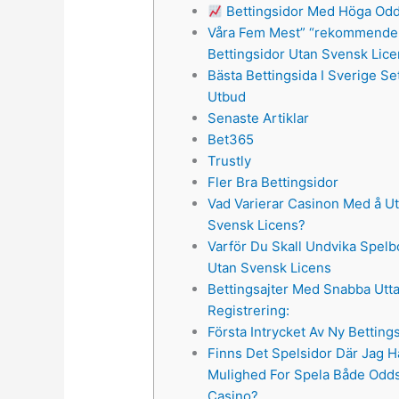
Bettingsidor Med Höga Od
Våra Fem Mest” “rekommende
Bettingsidor Utan Svensk Lic
Bästa Bettingsida I Sverige Set
Utbud
Senaste Artiklar
Bet365
Trustly
Fler Bra Bettingsidor
Vad Varierar Casinon Med å U
Svensk Licens?
Varför Du Skall Undvika Spelb
Utan Svensk Licens
Bettingsajter Med Snabba Utt
Registrering:
Första Intrycket Av Ny Betting
Finns Det Spelsidor Där Jag H
Mulighed For Spela Både Odd
Casino?