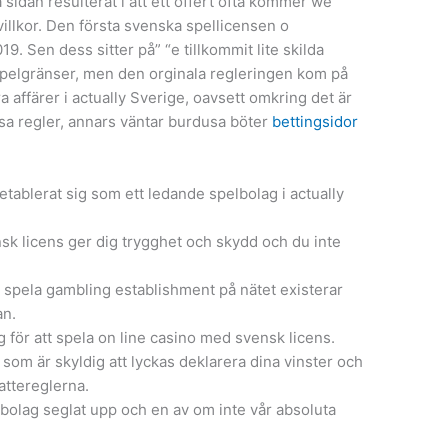
 sidan resulterat i att ett offert ofta kommer we
illkor. Den första svenska spellicensen o
19. Sen dess sitter på” “e tillkommit lite skilda
spelgränser, men den orginala regleringen kom på
a affärer i actually Sverige, oavsett omkring det är
ssa regler, annars väntar burdusa böter
bettingsidor
ablerat sig som ett ledande spelbolag i actually
nsk licens ger dig trygghet och skydd och du inte
att spela gambling establishment på nätet existerar
an.
lag för att spela on line casino med svensk licens.
om är skyldig att lyckas deklarera dina vinster och
attereglerna.
elbolag seglat upp och en av om inte vår absoluta