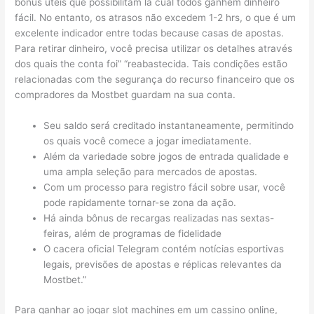
bônus úteis que possibilitam la cual todos ganhem dinheiro
fácil. No entanto, os atrasos não excedem 1-2 hrs, o que é um
excelente indicador entre todas because casas de apostas.
Para retirar dinheiro, você precisa utilizar os detalhes através
dos quais the conta foi” “reabastecida. Tais condições estão
relacionadas com the segurança do recurso financeiro que os
compradores da Mostbet guardam na sua conta.
Seu saldo será creditado instantaneamente, permitindo
os quais você comece a jogar imediatamente.
Além da variedade sobre jogos de entrada qualidade e
uma ampla seleção para mercados de apostas.
Com um processo para registro fácil sobre usar, você
pode rapidamente tornar-se zona da ação.
Há ainda bônus de recargas realizadas nas sextas-
feiras, além de programas de fidelidade
O cacera oficial Telegram contém notícias esportivas
legais, previsões de apostas e réplicas relevantes da
Mostbet.”
Para ganhar ao jogar slot machines em um cassino online,