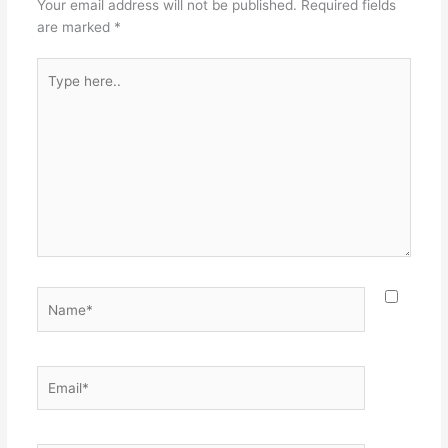
Your email address will not be published.
Required fields
are marked
*
Type
here..
Name*
Email*