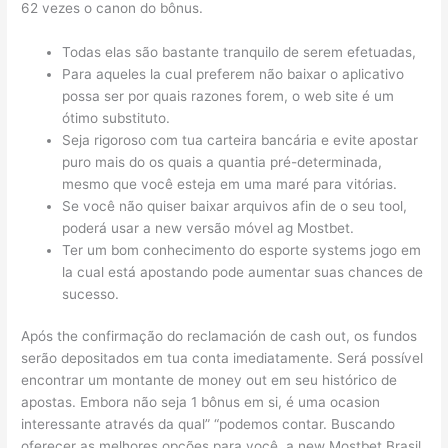
62 vezes o canon do bônus.
Todas elas são bastante tranquilo de serem efetuadas,
Para aqueles la cual preferem não baixar o aplicativo
possa ser por quais razones forem, o web site é um
ótimo substituto.
Seja rigoroso com tua carteira bancária e evite apostar
puro mais do os quais a quantia pré-determinada,
mesmo que você esteja em uma maré para vitórias.
Se você não quiser baixar arquivos afin de o seu tool,
poderá usar a new versão móvel ag Mostbet.
Ter um bom conhecimento do esporte systems jogo em
la cual está apostando pode aumentar suas chances de
sucesso.
Após the confirmação do reclamación de cash out, os fundos
serão depositados em tua conta imediatamente. Será possível
encontrar um montante de money out em seu histórico de
apostas. Embora não seja 1 bônus em si, é uma ocasion
interessante através da qual” “podemos contar. Buscando
oferecer as melhores opções para você, a new Mostbet Brasil