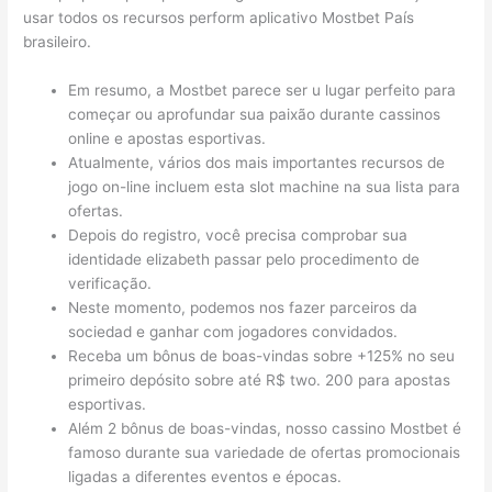
usar todos os recursos perform aplicativo Mostbet País
brasileiro.
Em resumo, a Mostbet parece ser u lugar perfeito para
começar ou aprofundar sua paixão durante cassinos
online e apostas esportivas.
Atualmente, vários dos mais importantes recursos de
jogo on-line incluem esta slot machine na sua lista para
ofertas.
Depois do registro, você precisa comprobar sua
identidade elizabeth passar pelo procedimento de
verificação.
Neste momento, podemos nos fazer parceiros da
sociedad e ganhar com jogadores convidados.
Receba um bônus de boas-vindas sobre +125% no seu
primeiro depósito sobre até R$ two. 200 para apostas
esportivas.
Além 2 bônus de boas-vindas, nosso cassino Mostbet é
famoso durante sua variedade de ofertas promocionais
ligadas a diferentes eventos e épocas.