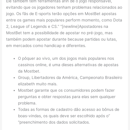
Ele também tem ferramentas afin de o jogo responsável,
evitando que os jogadores tenham problemas relacionados ao
jogo. Os fãs de E-sports terão opções em MostBet apostas
entre os games mais populares perform momento, como Dota
2, League of Legends e CS.” “[newline]Apostadores na
MostBet tem a possibilidade de apostar no pré-jogo, mas
também podem apostar durante because partidas ou lutas,
em mercados como handicap e diferentes.
O pôquer ao vivo, um dos jogos mais populares nos
cassinos online, é uma dieses alternativas de apostas
da Mostbet.
Group, Libertadores da América, Campeonato Brasileiro
elizabeth muito mais.
Mostbet garante que os consumidores podem fazer
perguntas e obter respostas para elas sem qualquer
problema.
Todas as formas de cadastro dão acesso ao bônus de
boas-vindas, os quais deve ser escolhido após o”
“preenchimento dos dados solicitados.