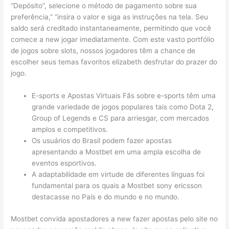
“Depósito”, selecione o método de pagamento sobre sua
preferência,” “insira o valor e siga as instruções na tela. Seu
saldo será creditado instantaneamente, permitindo que você
comece a new jogar imediatamente. Com este vasto portfólio
de jogos sobre slots, nossos jogadores têm a chance de
escolher seus temas favoritos elizabeth desfrutar do prazer do
jogo.
E-sports e Apostas Virtuais Fãs sobre e-sports têm uma
grande variedade de jogos populares tais como Dota 2,
Group of Legends e CS para arriesgar, com mercados
amplos e competitivos.
Os usuários do Brasil podem fazer apostas
apresentando a Mostbet em uma ampla escolha de
eventos esportivos.
A adaptabilidade em virtude de diferentes línguas foi
fundamental para os quais a Mostbet sony ericsson
destacasse no País e do mundo e no mundo.
Mostbet convida apostadores a new fazer apostas pelo site no