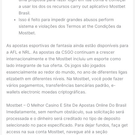
a usar los dos os recursos carry out aplicativo Mostbet
Brasil.
Isso é feito para impedir grandes abusos perform
sistema e violações dos Termos at the Condições da
Mostbet.
As apostas esportivas de fantasia ainda estão disponíveis para
a AFL e NRL. As apostas da CSGO continuam a crescer
internacionalmente e the Mostbet incluiu um esporte como
lado integrante de tua oferta. Os jogos são jogados
essencialmente ao redor do mundo, no ano de diferentes ligas
elizabeth em diferentes níveis. Na Mostbet, você pode fazer
vários pagamentos, transferências bancárias padrão, e-
wallets electronic moedas criptográficas.
Mostbet – O Melhor Casino E Site De Apostas Online Do Brasil
Imediatamente, sem nenhum obstáculo, sua solicitação será
processada e o dinheiro será creditado no tipo de deposito
selecionado no pace especificado. Para dejar fundos, faça get
access na sua conta Mostbet, navegue até a seção