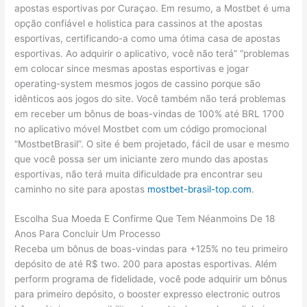
apostas esportivas por Curaçao. Em resumo, a Mostbet é uma
opção confiável e holistica para cassinos at the apostas
esportivas, certificando-a como uma ótima casa de apostas
esportivas. Ao adquirir o aplicativo, você não terá” “problemas
em colocar since mesmas apostas esportivas e jogar
operating-system mesmos jogos de cassino porque são
idênticos aos jogos do site. Você também não terá problemas
em receber um bônus de boas-vindas de 100% até BRL 1700
no aplicativo móvel Mostbet com um código promocional
“MostbetBrasil”. O site é bem projetado, fácil de usar e mesmo
que você possa ser um iniciante zero mundo das apostas
esportivas, não terá muita dificuldade pra encontrar seu
caminho no site para apostas
mostbet-brasil-top.com
.
Escolha Sua Moeda E Confirme Que Tem Néanmoins De 18
Anos Para Concluir Um Processo
Receba um bônus de boas-vindas para +125% no teu primeiro
depósito de até R$ two. 200 para apostas esportivas. Além
perform programa de fidelidade, você pode adquirir um bônus
para primeiro depósito, o booster expresso electronic outros