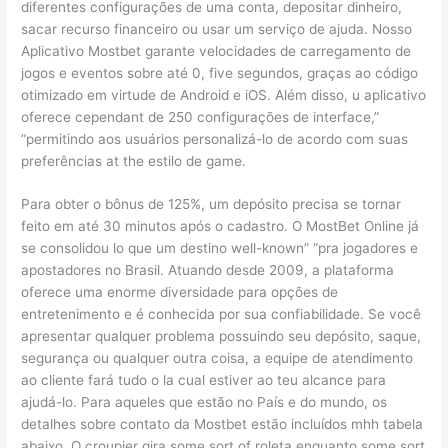
diferentes configurações de uma conta, depositar dinheiro,
sacar recurso financeiro ou usar um serviço de ajuda. Nosso
Aplicativo Mostbet garante velocidades de carregamento de
jogos e eventos sobre até 0, five segundos, graças ao código
otimizado em virtude de Android e iOS. Além disso, u aplicativo
oferece cependant de 250 configurações de interface,”
“permitindo aos usuários personalizá-lo de acordo com suas
preferências at the estilo de game.
Para obter o bônus de 125%, um depósito precisa se tornar
feito em até 30 minutos após o cadastro. O MostBet Online já
se consolidou lo que um destino well-known” “pra jogadores e
apostadores no Brasil. Atuando desde 2009, a plataforma
oferece uma enorme diversidade para opções de
entretenimento e é conhecida por sua confiabilidade. Se você
apresentar qualquer problema possuindo seu depósito, saque,
segurança ou qualquer outra coisa, a equipe de atendimento
ao cliente fará tudo o la cual estiver ao teu alcance para
ajudá-lo. Para aqueles que estão no País e do mundo, os
detalhes sobre contato da Mostbet estão incluídos mhh tabela
abaixo. O croupier gira some sort of roleta enquanto some sort