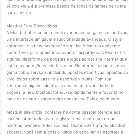
of bola viaja é a premissa básica de todos os games de roleta
para cassino.
Mostbet Para Dispositivos
A Mostbet oferece uma ampla variedade de games esportivos,
uma interface amigável e funcionalidade avançada. O style
agradável e a new navegação intuitiva criam um ambiente
confortável para apostar na eventos esportivos. A Mostbet é
alguma plataforma de apostas e jogos across the internet que
está em operação desde this year. Ela oferece alguma ampla
gama sobre serviços, incluindo apostas esportivas, apostas ao
vivo, jogos sobre cassino e esportes virtuais. Com tua
interface amigável electronic uma vasta diversidade de
opções, a new Mostbet tornou-se rapidamente a favorita no
meio de os entusiastas sobre apostas no País e do mundo.
MostBet site oficial contarse na conta pessoal oferece aos
usuários 4 métodos para registrar uma conta (um clique,
telefone, e-mail e redes sociais). Quando ze trata de MostBet
apostas, você tem a possibilidade de escolher os esportes e