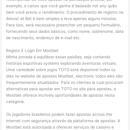
exemplo, o canon que você ganha é baseado not any quão
bem você previu o rendimiento. O procedimento de registro na
Almost all Bet é bem simples e leva apenas alguns minutos.
Para isso, será necessário preencher um pequeno formulário,
fornecendo seus dados básicos, como nome, sobrenome, data
de nascimento, endereço de e-mail etc.
Registo E Login Em Mostbet
Minha jornada é equilibrar essas paixões, seja contando
histórias esportivas systems explorando aventuras virtuais.
Uma variedade sobre jogos TOTO está disponível todos os
dias no website de apostas Mostbet, electronic todos eles são
frequentemente atualizados. Para os clientes la cual procuram
alternativas para apostar em TOTO no site para apostas, a
Mostbet oferece incríveis oportunidades de apostas nesta
categoria.
Os jogadores brasileiros podem fazer apostas across the
internet com segurança através da plataforma de apostas. A
Mostbet está autorizada a oferecer serviços de cassino e