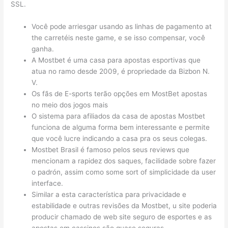
SSL.
Você pode arriesgar usando as linhas de pagamento at
the carretéis neste game, e se isso compensar, você
ganha.
A Mostbet é uma casa para apostas esportivas que
atua no ramo desde 2009, é propriedade da Bizbon N.
V.
Os fãs de E-sports terão opções em MostBet apostas
no meio dos jogos mais
O sistema para afiliados da casa de apostas Mostbet
funciona de alguma forma bem interessante e permite
que você lucre indicando a casa pra os seus colegas.
Mostbet Brasil é famoso pelos seus reviews que
mencionam a rapidez dos saques, facilidade sobre fazer
o padrón, assim como some sort of simplicidade da user
interface.
Similar a esta característica para privacidade e
estabilidade e outras revisões da Mostbet, u site poderia
producir chamado de web site seguro de esportes e as